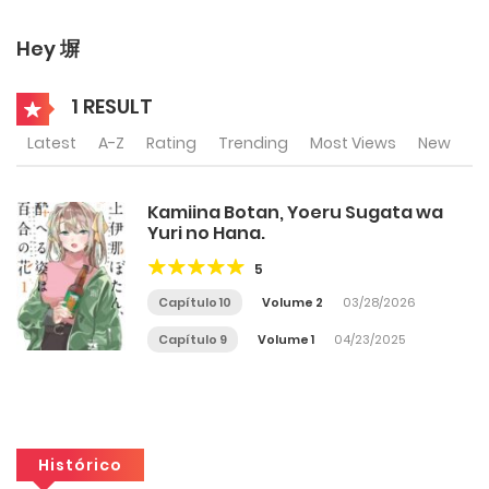
Hey 塀
1 RESULT
Latest
A-Z
Rating
Trending
Most Views
New
Kamiina Botan, Yoeru Sugata wa
Yuri no Hana.
5
Capítulo 10
Volume 2
03/28/2026
Capítulo 9
Volume 1
04/23/2025
Histórico