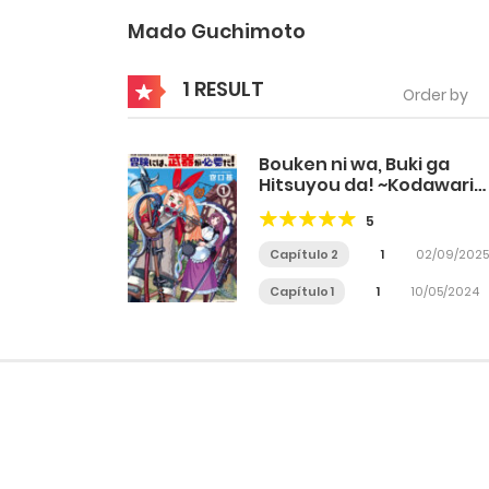
Mado Guchimoto
1 RESULT
Order by
Bouken ni wa, Buki ga
Hitsuyou da! ~Kodawari
Rudy no Kajiya Gurashi~
5
Capítulo 2
1
02/09/2025
Capítulo 1
1
10/05/2024