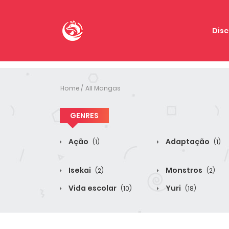
Disc
Home
All Mangas
GENRES
Ação
Adaptação
(1)
(1)
Isekai
Monstros
(2)
(2)
Vida escolar
Yuri
(10)
(18)