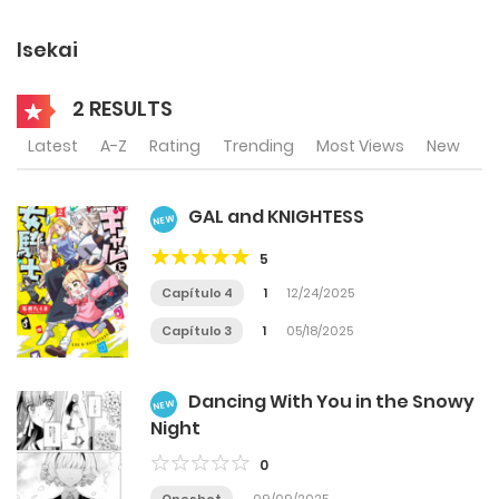
Isekai
2 RESULTS
Latest
A-Z
Rating
Trending
Most Views
New
GAL and KNIGHTESS
NEW
5
Capítulo 4
1
12/24/2025
Capítulo 3
1
05/18/2025
Dancing With You in the Snowy
NEW
Night
0