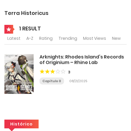
Terra Historicus
1 RESULT
Latest
A-Z
Rating
Trending
Most Views
New
Arknights: Rhodes Island’s Records
of Originium – Rhine Lab
3
Capítulo 0
08/21/2025
Histórico