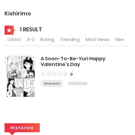
Kishirimo
1 RESULT
Latest
A-Z
Rating
Trending
Most Views
New
A Soon-To-Be-Yuri Happy
Valentine’s Day
0
Oneshot
03/10/2025
Histórico