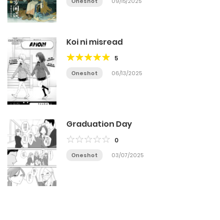
Oneshot
09/15/2025
Koi ni misread
5
Oneshot
06/13/2025
Graduation Day
0
Oneshot
03/07/2025