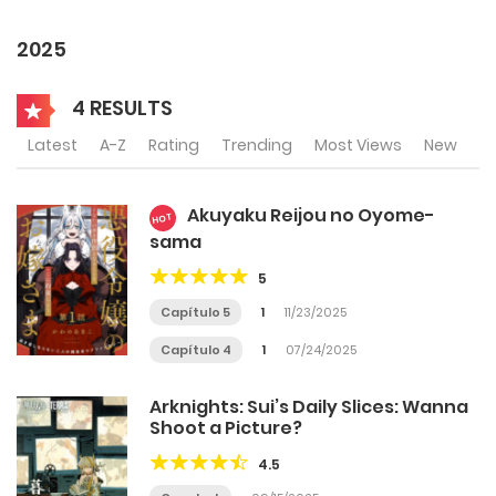
2025
4 RESULTS
Latest
A-Z
Rating
Trending
Most Views
New
Akuyaku Reijou no Oyome-
HOT
sama
5
Capítulo 5
1
11/23/2025
Capítulo 4
1
07/24/2025
Arknights: Sui’s Daily Slices: Wanna
Shoot a Picture?
4.5