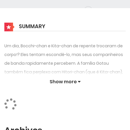
SUMMARY
Um dia, Bocchi-chan e Kita-chan de repente trocaram de
corpo!? Eles tentam escondê-lo, mas seus companheiros
de banda rapidamente percebem. A família Gotou
também fica perplexa com Hitori-chan (que é Kita-chan),
que de repente é tão extrovertida.
Show more
Esta comédia de troca de corpo é cheia de humor
pastelão e até um pouco de conteúdo obsceno!