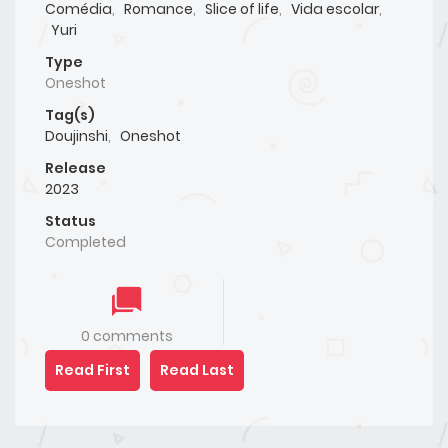
Comédia
,
Romance
,
Slice of life
,
Vida escolar
,
Yuri
Type
Oneshot
Tag(s)
Doujinshi
,
Oneshot
Release
2023
Status
Completed
0 comments
Read First
Read Last