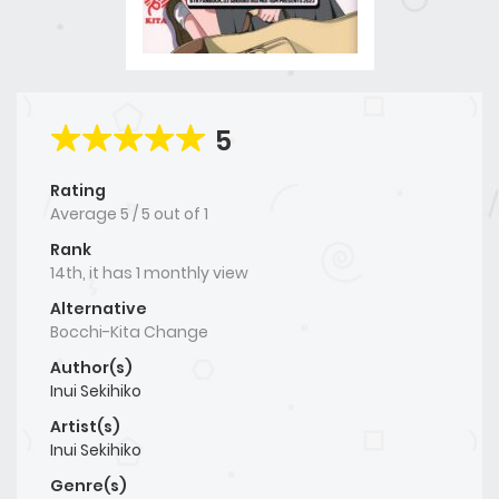
5
Rating
Average
5
/
5
out of
1
Rank
14th, it has 1 monthly view
Alternative
Bocchi-Kita Change
Author(s)
Inui Sekihiko
Artist(s)
Inui Sekihiko
Genre(s)