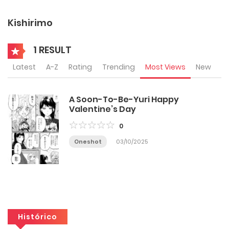
Kishirimo
1 RESULT
Latest
A-Z
Rating
Trending
Most Views
New
A Soon-To-Be-Yuri Happy
Valentine’s Day
0
Oneshot
03/10/2025
Histórico